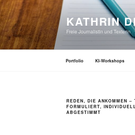
Zum
Inhalt
KATHRIN D
springen
Freie Journalistin und Texterin
Portfolio
KI-Workshops
REDEN, DIE ANKOMMEN –
FORMULIERT, INDIVIDUEL
ABGESTIMMT